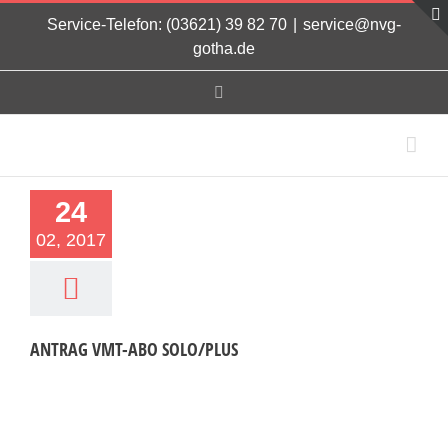
Zum
Service-Telefon: (03621) 39 82 70
|
service@nvg-
Inhalt
gotha.de
springen
Facebook
24
02, 2017
ANTRAG VMT-ABO SOLO/PLUS