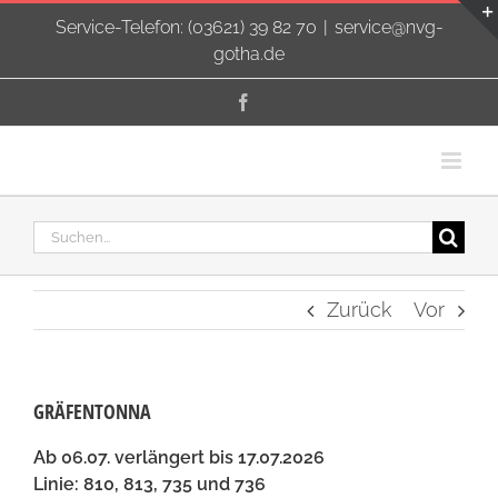
Zum
Service-Telefon: (03621) 39 82 70
|
service@nvg-
Inhalt
gotha.de
springen
Facebook
Suche
nach:
Zurück
Vor
GRÄFENTONNA
Ab 06.07. verlängert bis 17.07.2026
Linie: 810, 813, 735 und 736