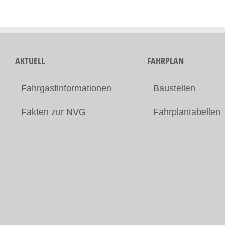
AKTUELL
FAHRPLAN
Fahrgastinformationen
Baustellen
Fakten zur NVG
Fahrplantabellen