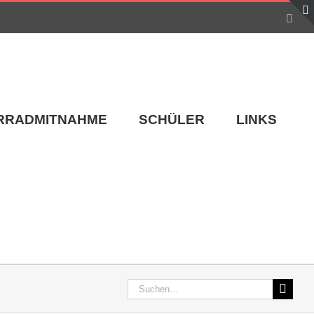
Face
RRADMITNAHME
SCHÜLER
LINKS
Suche
nach: